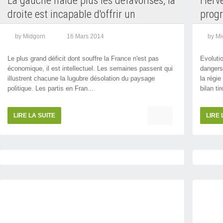
La gauche n'aide plus les défavorisés, la
Hervé
droite est incapable d'offrir un
prog
capitalisme populaire
notre
by Midgorn
16 Mars 2014
by Mi
Le plus grand déficit dont souffre la France n'est pas
Evoluti
économique, il est intellectuel. Les semaines passent qui
dangers 
illustrent chacune la lugubre désolation du paysage
la régi
politique. Les partis en Fran...
bilan ti
LIRE LA SUITE
LIRE 