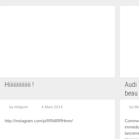
Hiiiiiiiiiiiiii !
Audi 
beau
by midgorn
4 Mars 2014
by Mi
http://instagram.com/p/lIRN4RRHmm/
Comment
immédia
lanceme