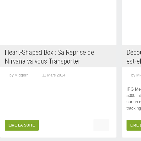
Heart-Shaped Box : Sa Reprise de
Décou
Nirvana va vous Transporter
est-e
displ
by Midgorn
11 Mars 2014
by Mi
IPG Med
5000 int
sur un q
tracking.
LIRE LA SUITE
LIRE 