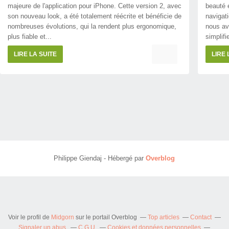
majeure de l'application pour iPhone. Cette version 2, avec
beauté e
son nouveau look, a été totalement réécrite et bénéficie de
navigat
nombreuses évolutions, qui la rendent plus ergonomique,
nous avo
plus fiable et...
simplifie
LIRE LA SUITE
LIRE 
Philippe Giendaj - Hébergé par
Overblog
Voir le profil de
Midgorn
sur le portail Overblog
Top articles
Contact
Signaler un abus
C.G.U.
Cookies et données personnelles