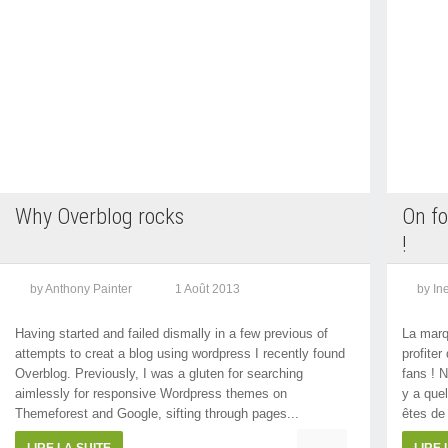
Why Overblog rocks
On fo
!
by Anthony Painter
1 Août 2013
by In
Having started and failed dismally in a few previous of
La marq
attempts to creat a blog using wordpress I recently found
profiter
Overblog. Previously, I was a gluten for searching
fans ! N
aimlessly for responsive Wordpress themes on
y a que
Themeforest and Google, sifting through pages...
êtes de
LIRE LA SUITE
LIRE 