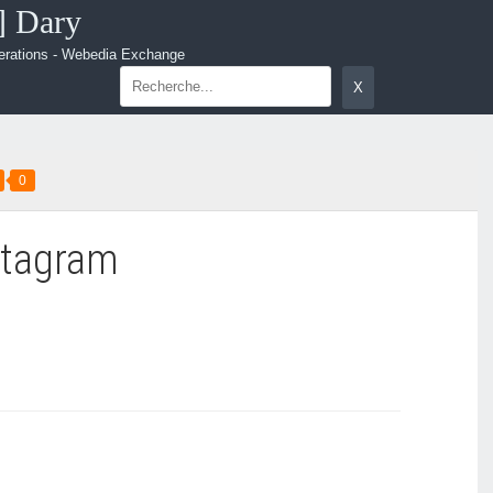
.] Dary
erations - Webedia Exchange
0
stagram