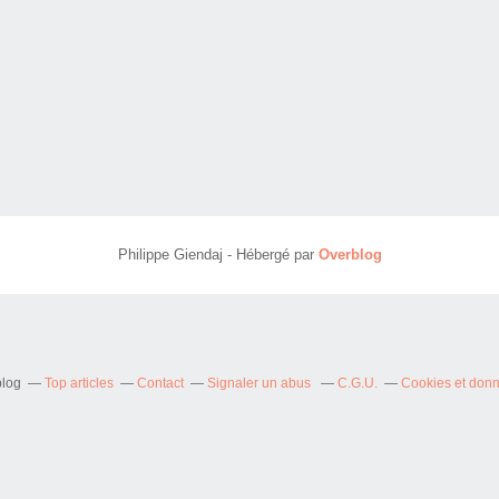
Philippe Giendaj - Hébergé par
Overblog
blog
Top articles
Contact
Signaler un abus
C.G.U.
Cookies et don