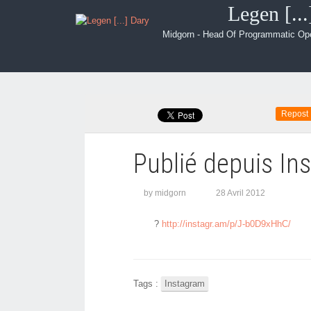
Legen [..
Midgorn - Head Of Programmatic Op
Repost
Publié depuis In
by midgorn
28 Avril 2012
?
http://instagr.am/p/J-b0D9xHhC/
Tags :
Instagram