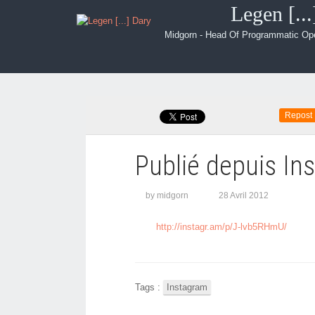
Legen [..
Midgorn - Head Of Programmatic Op
Repost
Publié depuis In
by midgorn
28 Avril 2012
http://instagr.am/p/J-lvb5RHmU/
Tags :
Instagram