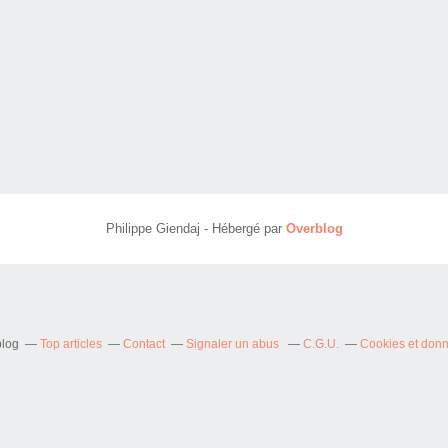
Philippe Giendaj - Hébergé par
Overblog
blog
Top articles
Contact
Signaler un abus
C.G.U.
Cookies et don