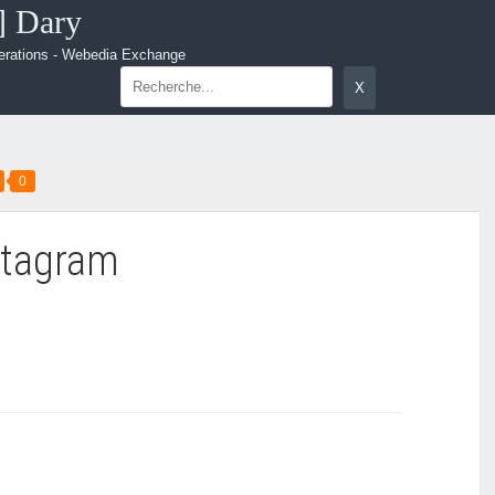
.] Dary
erations - Webedia Exchange
0
stagram