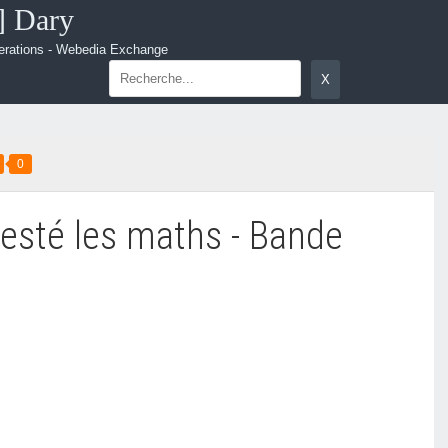
.] Dary
erations - Webedia Exchange
0
esté les maths - Bande