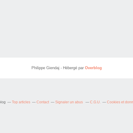
Philippe Giendaj - Hébergé par
Overblog
blog
Top articles
Contact
Signaler un abus
C.G.U.
Cookies et don