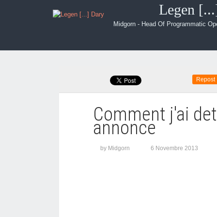
Legen [..
Midgorn - Head Of Programmatic Op
Repost
Comment j'ai det
annonce
by Midgorn
6 Novembre 2013