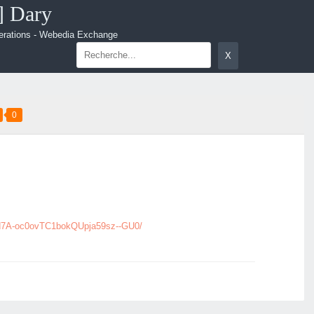
.] Dary
erations - Webedia Exchange
0
0d7A-oc0ovTC1bokQUpja59sz--GU0/