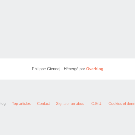
Philippe Giendaj - Hébergé par
Overblog
blog
Top articles
Contact
Signaler un abus
C.G.U.
Cookies et don