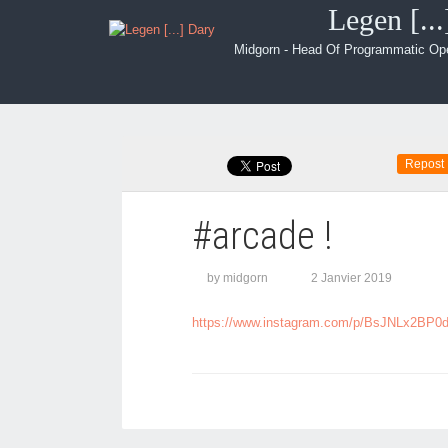
Legen [..
Midgorn - Head Of Programmatic Op
Repost
#arcade !
by midgorn
2 Janvier 2019
https://www.instagram.com/p/BsJNLx2BP