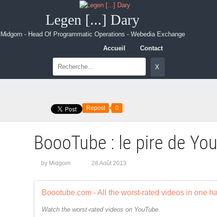
Legen [...] Dary
Midgorn - Head Of Programmatic Operations - Webedia Exchange
Accueil
Contact
Repost
0
BoooTube : le pire de Yo
by Midgorn
28 Août 2013
Boootube.com - All the worst-rated videos in one h
Watch the worst-rated videos on YouTube.