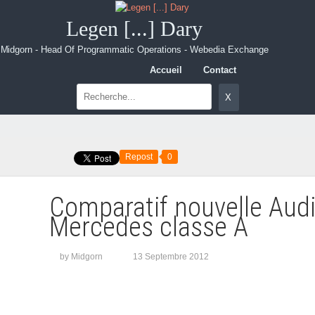
Legen [...] Dary
Midgorn - Head Of Programmatic Operations - Webedia Exchange
Accueil
Contact
Repost
0
Comparatif nouvelle Audi
Mercedes classe A
by Midgorn
13 Septembre 2012