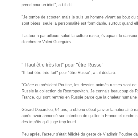
prend pour un idiot", a-t-il dit.
"Je tombe de scooter, mais je suis un homme vivant au bout d
sont bêtes, seule la personnalité est formidable, surtout quand elle 
L'acteur a par ailleurs salué la culture russe, évoquant le danseu
d'orchestre Valeri Guerguiev.
"Il faut être très fort" pour "être Russe"
"Il faut être très fort" pour "être Russe", a-t-il déclaré.
"Grâce au président Poutine, les dessins animés russes sont de r
Russie la collection de Rostropovitch. Je connais beaucoup de 
France, qui sont rentrés en Russie parce que la chaleur humaine le
Gérard Depardieu, 64 ans, a obtenu début janvier la nationalité r
après avoir annoncé son intention de quitter la France et rendre
des impôts qu'il juge trop lourd.
Peu après, l'acteur s'était félicité du geste de Vladimir Poutine d