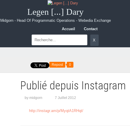
Legen [...] Dary
Midgorn - Head Of Programmatic Operations - Webedia Exchange
Accueil
Contact
Repost
0
Publié depuis Instagram
by midgorn
7 Juillet 2012
http://instagr.am/p/MyqtA1RHqt/