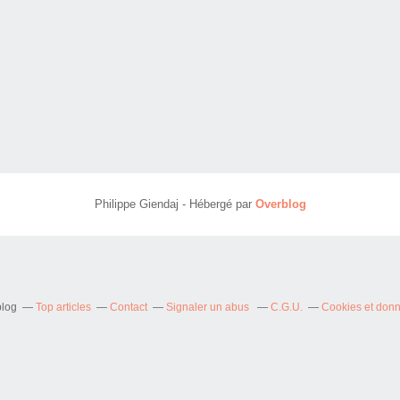
Philippe Giendaj - Hébergé par
Overblog
blog
Top articles
Contact
Signaler un abus
C.G.U.
Cookies et don