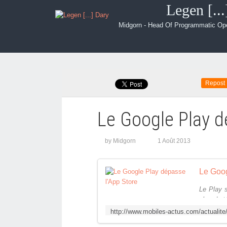
Legen [..
Midgorn - Head Of Programmatic Op
Repost
Le Google Play d
by Midgorn
1 Août 2013
Le Goog
Le Play s
plus de t
depuis jui