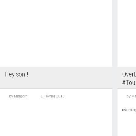
Hey son !
OverB
#Tou
by Midgorn
1 Février 2013
by Ma
overblo