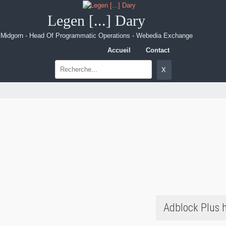
Legen [...] Dary
Midgorn - Head Of Programmatic Operations - Webedia Exchange
Accueil
Contact
Adblock Plus 