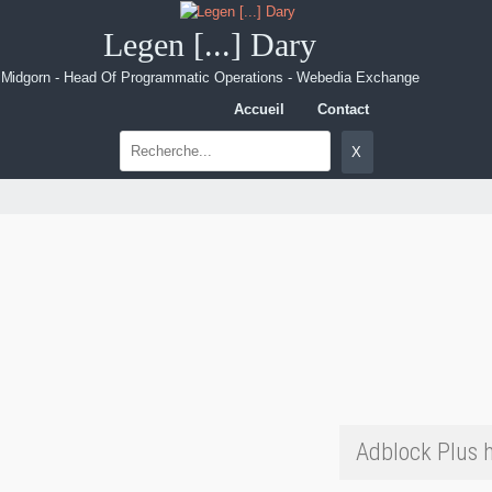
Legen [...] Dary
Midgorn - Head Of Programmatic Operations - Webedia Exchange
Accueil
Contact
Adblock Plus 