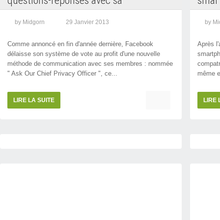
questions-réponses avec sa
smart
responsable de la vie privée
by Midgorn
29 Janvier 2013
by Mi
Comme annoncé en fin d'année dernière, Facebook
Après l
délaisse son système de vote au profit d'une nouvelle
smartpho
méthode de communication avec ses membres : nommée
compatr
" Ask Our Chief Privacy Officer ", ce...
même en
LIRE LA SUITE
LIRE 