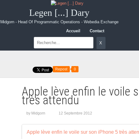
Legen [...] Dary
Midgorn - Head Of Programmatic Operations - Webedia Exchange
Accueil
Contact
Repost
0
Apple lève enfin le voile 
très attendu
by Midgorn
12 Septembre 2012
Apple lève enfin le voile sur son iPhone 5 très atte