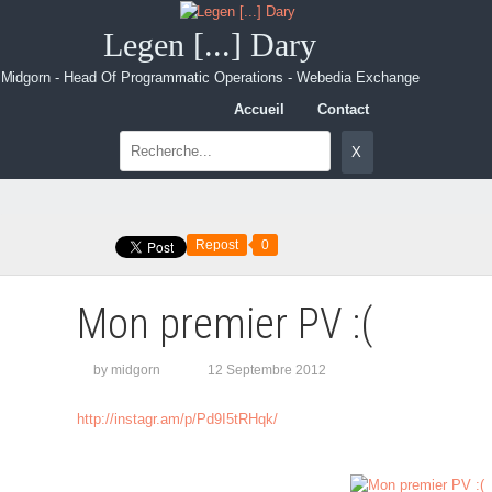
Legen [...] Dary
Midgorn - Head Of Programmatic Operations - Webedia Exchange
Accueil
Contact
Repost
0
Mon premier PV :(
by midgorn
12 Septembre 2012
http://instagr.am/p/Pd9I5tRHqk/